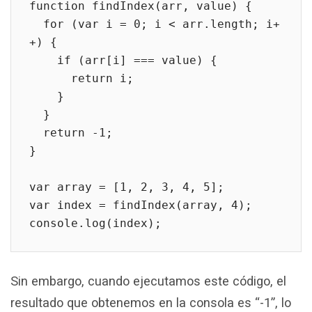
function findIndex(arr, value) {

  for (var i = 0; i < arr.length; i+
+) {

    if (arr[i] === value) {

      return i;

    }

  }

  return -1;

}

var array = [1, 2, 3, 4, 5];

var index = findIndex(array, 4);

console.log(index);
Sin embargo, cuando ejecutamos este código, el
resultado que obtenemos en la consola es “-1”, lo