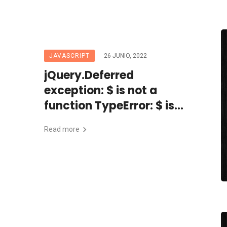
JAVASCRIPT
26 JUNIO, 2022
jQuery.Deferred
exception: $ is not a
function TypeError: $ is
not a function
Read more