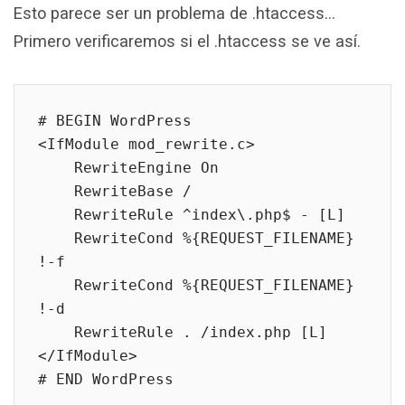
Esto parece ser un problema de .htaccess…
Primero verificaremos si el .htaccess se ve así.
# BEGIN WordPress

<IfModule mod_rewrite.c>

    RewriteEngine On

    RewriteBase /

    RewriteRule ^index\.php$ - [L]

    RewriteCond %{REQUEST_FILENAME} 
!-f

    RewriteCond %{REQUEST_FILENAME} 
!-d

    RewriteRule . /index.php [L]

</IfModule>

# END WordPress