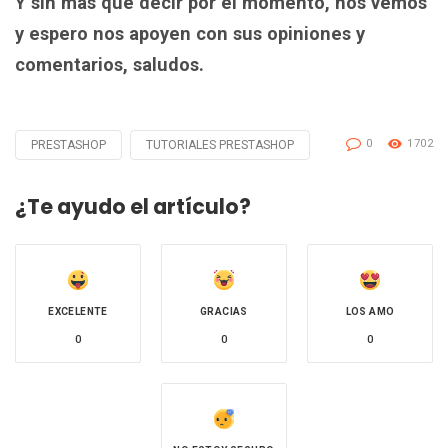
Y sin mas que decir por el momento, nos vemos
y espero nos apoyen con sus opiniones y
comentarios, saludos.
0
1702
PRESTASHOP
TUTORIALES PRESTASHOP
Tagged
with
¿Te ayudo el artículo?
EXCELENTE
GRACIAS
LOS AMO
0
0
0