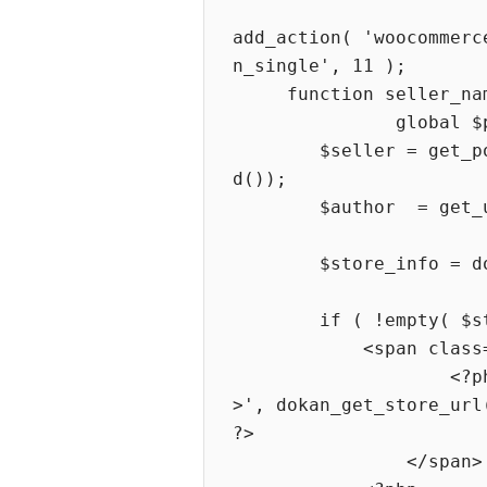
add_action( 'woocommerc
n_single', 11 );

     function seller_name_on_single(){

               global $product;

        $seller = get_post_field( 'post_author', $product->get_i
d());

        $author  = get_user_by( 'id', $seller );

        $store_info = dokan_get_store_info( $author->ID );

        if ( !empty( $store_info['store_name'] ) ) { ?>

            <span class="details">

                    <?php printf( 'Sold by: <a href="%s">%s</a
>', dokan_get_store_url
?>

                </span>
