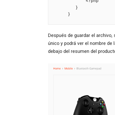
            <?php

        }

     }
Después de guardar el archivo, 
único y podrá ver el nombre de l
debajo del resumen del product