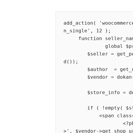
add_action( 'woocommerc
n_single', 12 );

     function seller_name_on_single(){

              global $product;

        $seller = get_post_field( 'post_author', $product->get_i
d());

        $author  = get_user_by( 'id', $seller );

        $vendor = dokan()->vendor->get( $seller );

        $store_info = dokan_get_store_info( $author->ID );

        if ( !empty( $store_info['store_name'] ) ) { ?>

            <span class="details">

                    <?php printf( 'Sold by: <a href="%s">%s</a
>', $vendor->get_shop_u