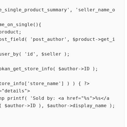
e_single_product_summary', 'seller_name_o
( $author->ID ), $author->display_name ); 