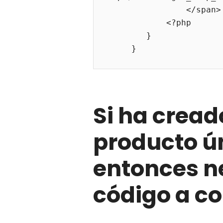
                </span>

            <?php

        }

     } 
Si ha cread
producto ú
entonces ne
código a co