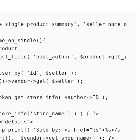
e_single_product_summary', 'seller_name_o
rl(),  $vendor->get_shop_name() ); ?>
