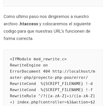
Como ultimo paso nos dirigiremos a nuestro
archivo
.htaccess
y colocaremos el siguiente
codigo para que nuestras URL’s funcionen de
forma correcta.
<IfModule mod_rewrite.c>

RewriteEngine on

ErrorDocument 404 http://localhost/m
aster-php/proyecto-php-poo/error/

RewriteCond  %{SCRIPT_FILENAME} !-d

RewriteCond  %{SCRIPT_FILENAME} !-f

RewriteRule ^/?([a-zA-Z]+)/([a-zA-Z]
+) index.php?controller=$1&action=$2
