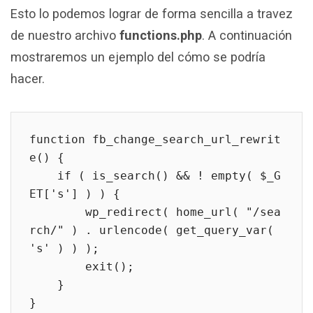
Esto lo podemos lograr de forma sencilla a travez
de nuestro archivo
functions.php
. A continuación
mostraremos un ejemplo del cómo se podría
hacer.
function fb_change_search_url_rewrit
e() {

    if ( is_search() && ! empty( $_G
ET['s'] ) ) {

        wp_redirect( home_url( "/sea
rch/" ) . urlencode( get_query_var( 
's' ) ) );

        exit();

    }   

}
