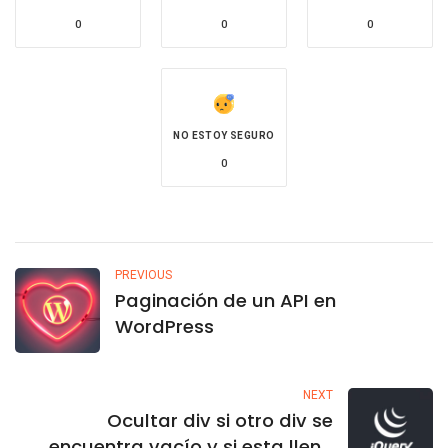
0
0
0
NO ESTOY SEGURO
0
PREVIOUS
Paginación de un API en
WordPress
NEXT
Ocultar div si otro div se
encuentra vacío y si esta lleno