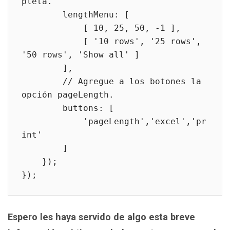
pleta.

        lengthMenu: [

            [ 10, 25, 50, -1 ],

            [ '10 rows', '25 rows', 
'50 rows', 'Show all' ]

        ],

        // Agregue a los botones la 
opción pageLength.

        buttons: [

            'pageLength','excel','pr
int'

        ]

    });

});
Espero les haya servido de algo esta breve