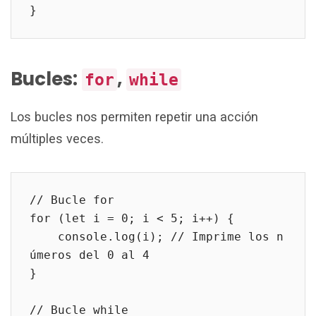
}
Bucles:
,
for
while
Los bucles nos permiten repetir una acción
múltiples veces.
// Bucle for
for (let i = 0; i < 5; i++) {
    console.log(i); // Imprime los n
úmeros del 0 al 4
}
// Bucle while