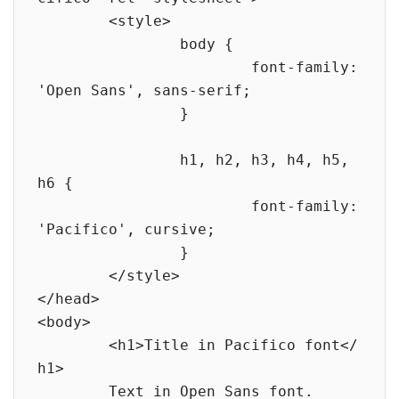
	<style>

		body {

			font-family: 
'Open Sans', sans-serif;

		}

		h1, h2, h3, h4, h5, 
h6 {

			font-family: 
'Pacifico', cursive;

		}

	</style>

</head>

<body>

	<h1>Title in Pacifico font</
h1>

	Text in Open Sans font.
