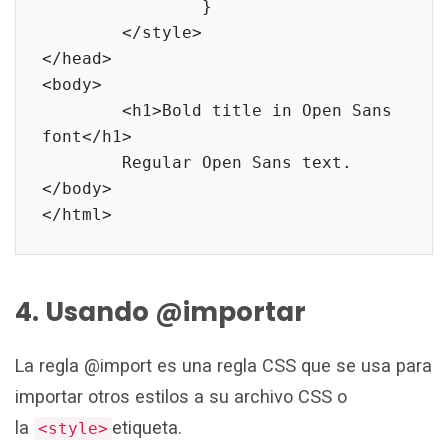
		}

	</style>

</head>

<body>

	<h1>Bold title in Open Sans 
font</h1>

	Regular Open Sans text.

</body>

</html>
4. Usando @importar
La regla @import es una regla CSS que se usa para
importar otros estilos a su archivo CSS o
la
etiqueta.
<style>