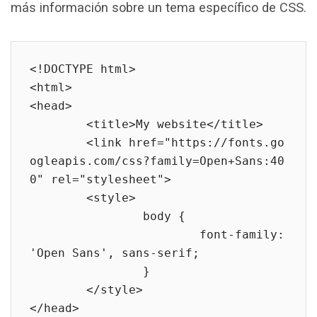
más información sobre un tema específico de CSS.
<!DOCTYPE html>

<html>

<head>

	<title>My website</title>

	<link href="https://fonts.go
ogleapis.com/css?family=Open+Sans:40
0" rel="stylesheet">

	<style>

		body {

			font-family: 
'Open Sans', sans-serif;

		}

	</style>

</head>
