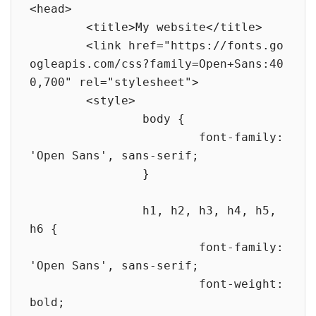
<head>

	<title>My website</title>

	<link href="https://fonts.go
ogleapis.com/css?family=Open+Sans:40
0,700" rel="stylesheet">

	<style>

		body {

			font-family: 
'Open Sans', sans-serif;

		}

		h1, h2, h3, h4, h5, 
h6 {

			font-family: 
'Open Sans', sans-serif;

			font-weight: 
bold;
