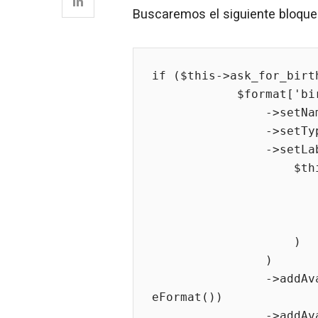
Buscaremos el siguiente bloque
if ($this->ask_for_birth
            $format['birthday'] = (new FormField())

                ->setName('birthday')

                ->
                ->setLabel(

                    $this->translator->trans(

                        'Birthdate',
                        [],
                        'Shop.Forms.Labels
                    )

                )

                ->addAvailableValue('placeholder', Tools::getDat
eFormat())

                ->addAvailableValue(
