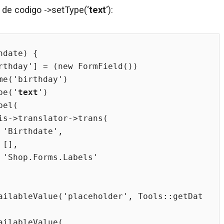
 de codigo ->setType(‘
text
‘):
date) {

setType('
text
')





'
