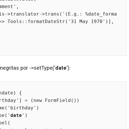
=> Tools::formatDateStr('31 May 1970')], 
negritas por ->setType(‘
date
‘):
date) {

setType('
date
')
