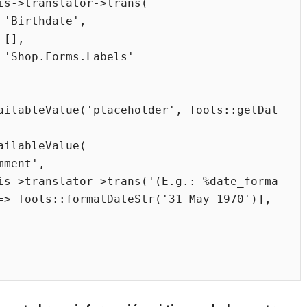




'

=> Tools::formatDateStr('31 May 1970')], 