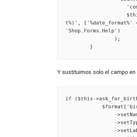
                    'comment',

                    $this->translator->trans('(E.g.: %date_forma
t%)', ['%date_format%' 
'Shop.Forms.Help')

                );

        }
Y sustituimos solo el campo en 
if ($this->ask_for_birth
            $format['birthday'] = (new FormField())

                ->setName('birthday')

                ->
                ->setLabel(
