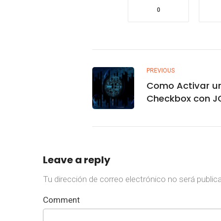
0
PREVIOUS
Como Activar u
Checkbox con J
– Prestashop
Leave a reply
Tu dirección de correo electrónico no será public
Comment