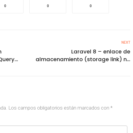
0
0
0
NEXT
n
Laravel 8 – enlace de
Query
almacenamiento (storage link) no
funciona en producción
ada.
Los campos obligatorios están marcados con
*