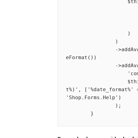
                    $this->translator->trans(

                        'Birthdate',
                        [],
                        'Shop.Forms.Labels
                    )

                )

                ->addAvailableValue('placeholder', Tools::getDat
eFormat())

                ->addAvailableValue(

                    'comment',

                    $this->translator->trans('(E.g.: %date_forma
t%)', ['%date_format%' 
'Shop.Forms.Help')

                );

        }